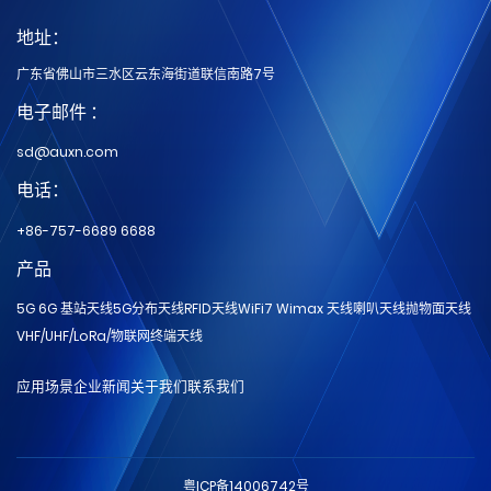
地址：
广东省佛山市三水区云东海街道联信南路7号
电子邮件 ：
sd@auxn.com
电话：
+86-757-6689 6688
产品
5G 6G 基站天线
5G分布天线
RFID天线
WiFi7 Wimax 天线
喇叭天线
抛物面天线
VHF/UHF/LoRa/物联网
终端天线
应用场景
企业新闻
关于我们
联系我们
粤ICP备14006742号