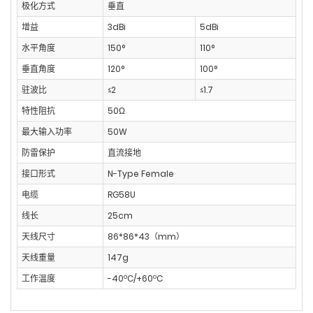
极化方式
垂直
增益
3dBi
5dBi
水平角度
150°
110°
垂直角度
120°
100°
驻波比
≤2
≤1.7
特性阻抗
50Ω
最大输入功率
50W
防雷保护
直流接地
接口形式
N-Type Female
电缆
RG58U
线长
25cm
天线尺寸
86*86*43（mm）
天线重量
147g
工作温度
-40ºC/+60ºC