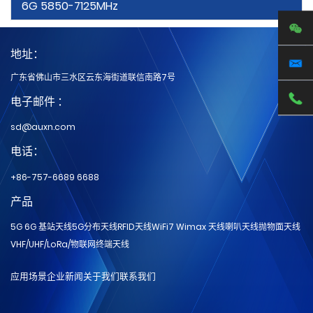
6G 5850-7125MHz
地址：
广东省佛山市三水区云东海街道联信南路7号
电子邮件 ：
sd@auxn.com
电话：
+86-757-6689 6688
产品
5G 6G 基站天线
5G分布天线
RFID天线
WiFi7 Wimax 天线
喇叭天线
抛物面天线
VHF/UHF/LoRa/物联网
终端天线
应用场景
企业新闻
关于我们
联系我们