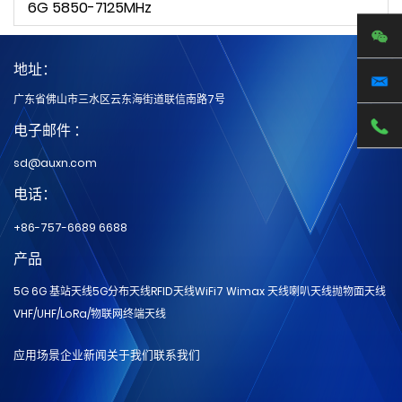
6G 5850-7125MHz
地址：
广东省佛山市三水区云东海街道联信南路7号
电子邮件 ：
sd@auxn.com
电话：
+86-757-6689 6688
产品
5G 6G 基站天线
5G分布天线
RFID天线
WiFi7 Wimax 天线
喇叭天线
抛物面天线
VHF/UHF/LoRa/物联网
终端天线
应用场景
企业新闻
关于我们
联系我们