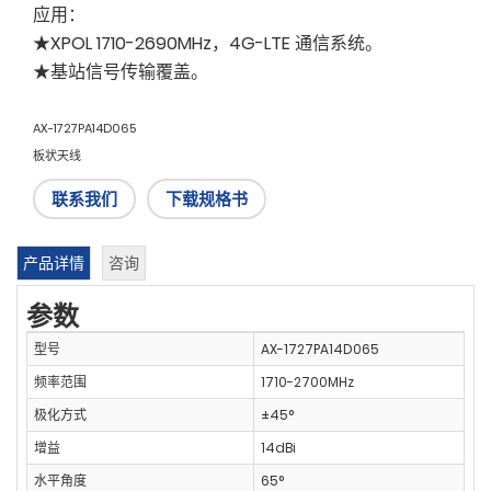
应用：
★XPOL 1710-2690MHz，4G-LTE 通信系统。
★基站信号传输覆盖。
AX-1727PA14D065
板状天线
联系我们
下载规格书
产品详情
咨询
参数
型号
AX-1727PA14D065
频率范围
1710-2700MHz
极化方式
±45°
增益
14dBi
水平角度
65°