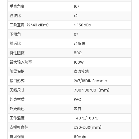
垂直角度
16°
驻波比
≤2
三阶互调（2*43 dBm）
≤-150dBc
下倾角
0°
前后比
≥25dB
特性阻抗
50Ω
最大输入功率
100W
防雷保护
直流接地
接口形式
2×7/16DIN Female
天线尺寸
700*180*80（mm）
外壳材质
PVC
外壳颜色
灰白
工作温度
-40ºC/+60ºC
支撑杆直径
φ30-φ60(mm)
抗风强度
60m/s