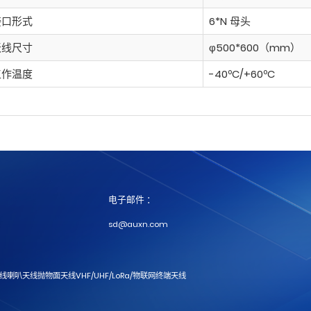
接口形式
6*N 母头
天线尺寸
φ500*600（mm）
工作温度
-40ºC/+60ºC
电子邮件 ：
sd@auxn.com
天线
喇叭天线
抛物面天线
VHF/UHF/LoRa/物联网
终端天线