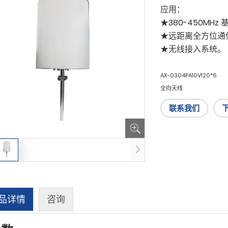
应用：
★380-450MH
★远距离全方位通
★无线接入系统。
AX-0304PA10V120*6
全向天线
联系我们
品详情
咨询