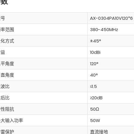
参数
型号
AX-0304PA10V120*6
频率范围
380-450MHz
极化方式
±45°
增益
10dBi
水平角度
120°
垂直角度
40°
驻波比
≤1.5
前后比
≥20dB
特性阻抗
50Ω
最大输入功率
50W
防雷保护
直流接地