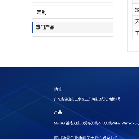
定制
热门产品
地址：
广东省佛山市三水区云东海街道联信南路7号
产品
5G 6G 基站天线
5G分布天线
RFID天线
WiFi7 Wimax 
应用场景
企业新闻
关于我们
联系我们