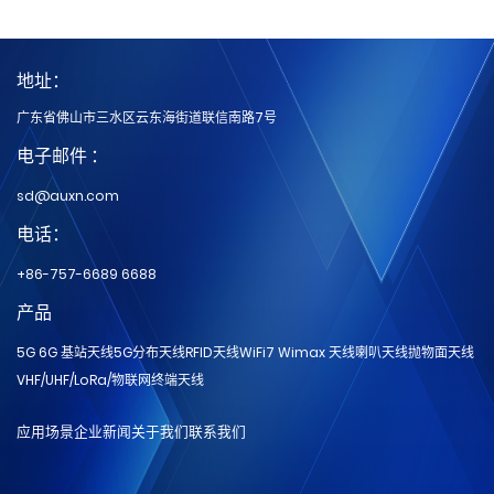
地址：
广东省佛山市三水区云东海街道联信南路7号
电子邮件 ：
sd@auxn.com
电话：
+86-757-6689 6688
产品
5G 6G 基站天线
5G分布天线
RFID天线
WiFi7 Wimax 天线
喇叭天线
抛物面天线
VHF/UHF/LoRa/物联网
终端天线
应用场景
企业新闻
关于我们
联系我们